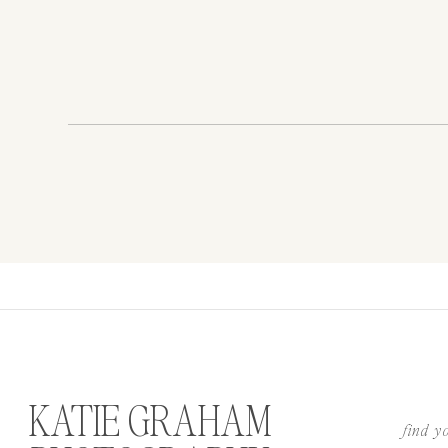
KATIE GRAHAM
find y